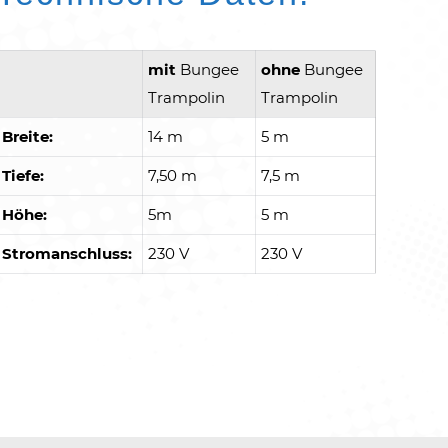
mit
Bungee
ohne
Bungee
Trampolin
Trampolin
Breite:
14 m
5 m
Tiefe:
7,50 m
7,5 m
Höhe:
5m
5 m
Stromanschluss:
230 V
230 V