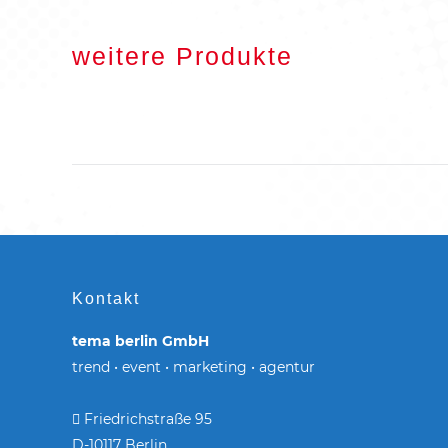
weitere Produkte
Kontakt
tema berlin GmbH
trend • event • marketing • agentur
Friedrichstraße 95
D-10117 Berlin